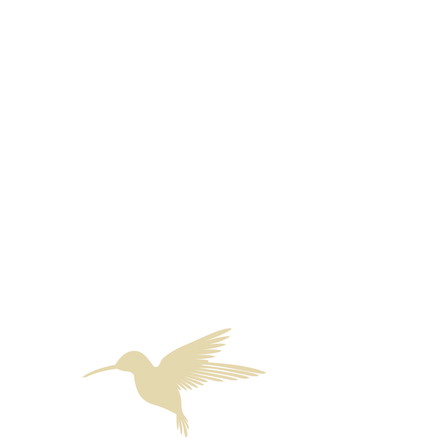
klarer erkannt – mit meinen Stärken
ebenso wie mit meinen Schwächen
– und dabei einen liebevollen und
starken Weg zu mir selbst
gefunden. Das Retreat hat mir
geholfen, mehr bei mir zu sein,
andere besser zu verstehen und
das Miteinander bewusster und
klarer zu gestalten. Eine
inspirierende Zeit mit nachhaltiger
Wirkung.
Britta K.