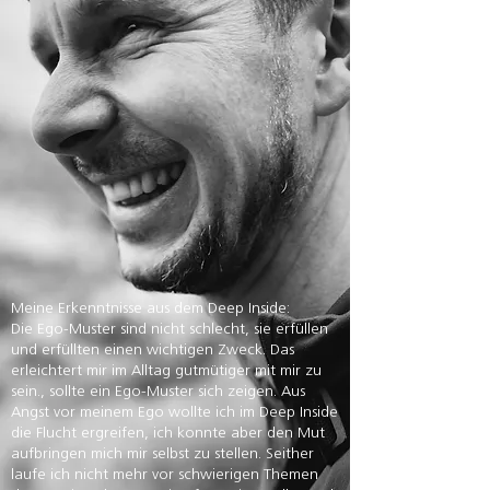
Meine Erkenntnisse aus dem Deep Inside:
Die Ego-Muster sind nicht schlecht, sie erfüllen
und erfüllten einen wichtigen Zweck. Das
erleichtert mir im Alltag gutmütiger mit mir zu
sein., sollte ein Ego-Muster sich zeigen. Aus
Angst vor meinem Ego wollte ich im Deep Inside
die Flucht ergreifen, ich konnte aber den Mut
aufbringen mich mir selbst zu stellen. Seither
laufe ich nicht mehr vor schwierigen Themen