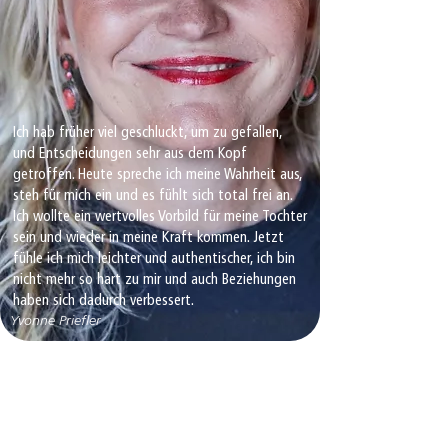
Ich hab früher viel geschluckt, um zu gefallen,
und Entscheidungen sehr aus dem Kopf
getroffen. Heute spreche ich meine Wahrheit aus,
steh für mich ein und es fühlt sich total frei an.
Ich wollte ein wertvolles Vorbild für meine Tochter
sein und wieder in meine Kraft kommen. Jetzt
fühle ich mich leichter und authentischer, ich bin
nicht mehr so hart zu mir und auch Beziehungen
haben sich dadurch verbessert.
Yvonne Priefler