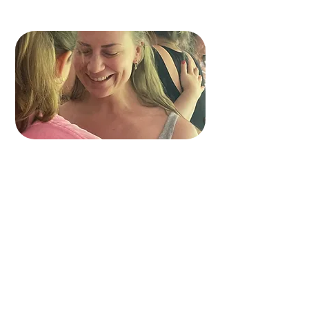
Cathleen K
Ich bin voller Kraft. Ich habe das
Gefühl, mir kann jetzt alles
begegnen und ich kann damit
umgehen.
Auch Situationen, die mich
getriggert haben, wie Menschen,
denen es nicht gut geht. Ich habe
gewusst, in mir ist die Kraft, um
mit meinen Schutzmechanismen
umzugehen