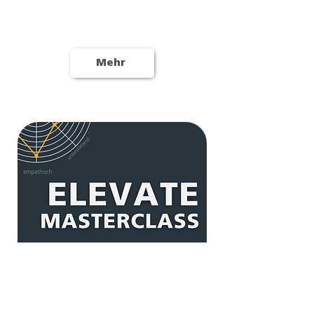
4 Wochen Training mit Feedback
sowie drei Einzelcoachings,
Zugang zur Online-Plattform
Mehr
3.500,-€
Zwei KI-Analysen und Auswertungs-
+ Strategiegespräch, Übungen für
zwölf Monate, wöchentliche Live
Calls und Zugang zur Online
Plattform.