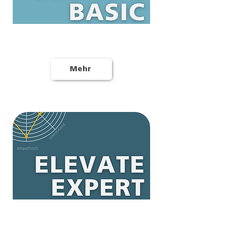
Eine KI Analyse + Auswertungs- und
Strategiegespräch
Mehr
950,- €
Eine KI-Analyse + Strategiegespräch,
ein Auswertungsvideo,