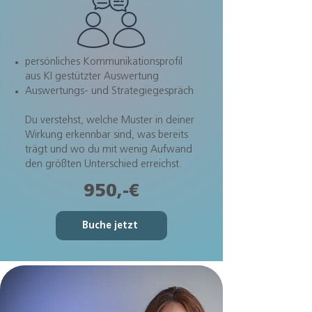
persönliches Kommunikationsprofil
aus KI gestützter Auswertung
Auswertungs- und Strategiegespräch
Du verstehst, welche Muster in deiner
Wirkung erkennbar sind, was bereits
trägt und wo du mit wenig Aufwand
den größten Unterschied erreichst.
950,-€
Buche jetzt