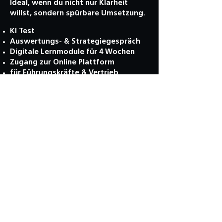
Ideal, wenn du nicht nur Klarheit
willst, sondern spürbare Umsetzung.
KI Test
Auswertungs- & Strategiegespräch
Digitale Lernmodule für 4 Wochen
Zugang zur Online Plattform
für Führungskräfte & Vertrieb
Mehr Infos
Melde dich für unseren
Newsletter an und
sichere dir regelmäßige