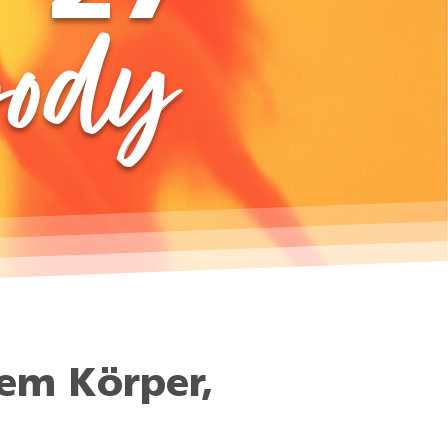
body
nem Körper,