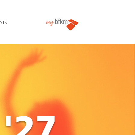
ATS
'27